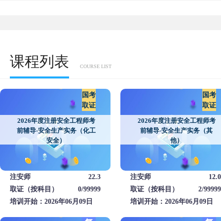
课程列表
COURSE LIST
国考
国考
取证
取证
2026年度注册安全工程师考
2026年度注册安全工程师考
前辅导-安全生产实务（化工
前辅导-安全生产实务（其
安全）
他）
注安师
22.3
注安师
12.0
取证（按科目）
0/99999
取证（按科目）
2/99999
培训开始：2026年06月09日
培训开始：2026年06月09日