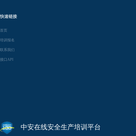
快速链接
首页
培训报名
联系我们
接口API
中安在线安全生产培训平台