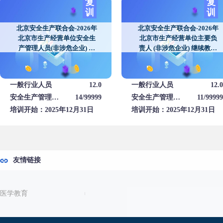
复
复
训
训
北京安全生产联合会-2026年
北京安全生产联合会-2026年
北京市生产经营单位安全生
北京市生产经营单位主要负
产管理人员(非涉危企业) 继
责人 (非涉危企业) 继续教育
续教育 (12学时)
(12学时)
一般行业人员
12.0
一般行业人员
12.0
安全生产管理人员
14/99999
安全生产管理人员
11/99999
培训开始：2025年12月31日
培训开始：2025年12月31日
友情链接
医学教育