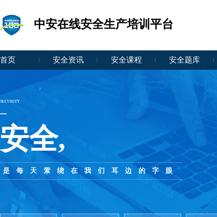
中安在线安全生产培训平台
首页
安全资讯
安全课程
安全题库
SECURITY
安全,
是每天萦绕在我们耳边的字眼