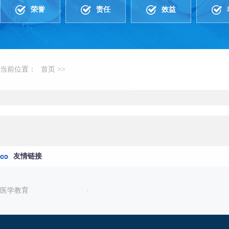
荣誉
责任
效益
当前位置：
首页 >>
友情链接
医学教育