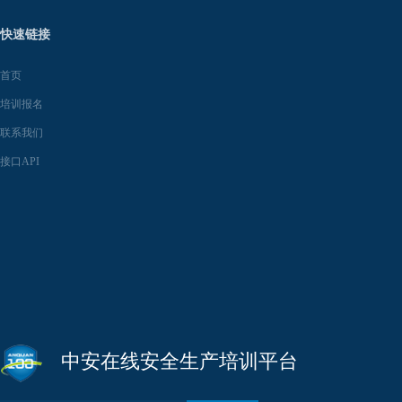
快速链接
首页
培训报名
联系我们
接口API
中安在线安全生产培训平台